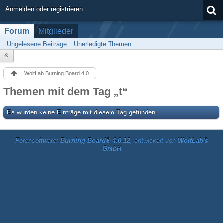
Anmelden oder registrieren
Forum
Mitglieder
Ungelesene Beiträge
Unerledigte Themen
WoltLab Burning Board 4.0
Themen mit dem Tag „t“
Es wurden keine Einträge mit diesem Tag gefunden.
Forensoftware:
Burning Board® 4.0.12
, entwickelt von
WoltLab®
GmbH