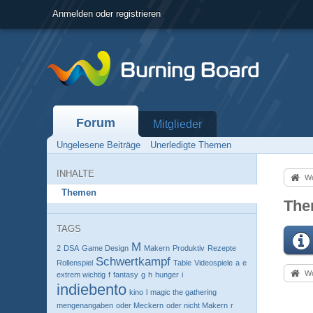
Anmelden oder registrieren
Forum
Mitglieder
Ungelesene Beiträge
Unerledigte Themen
INHALTE
Wo
Themen
The
TAGS
M
2
DSA
Game Design
Makern
Produktiv
Rezepte
Schwertkampf
Rollenspiel
Table
Videospiele
a
e
Wo
extrem wichtig
f
fantasy
g
h
hunger
i
indiebento
kino
l
magic the gathering
mengenangaben
oder Meckern
oder nicht Makern
r