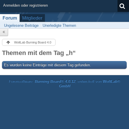
Anmelden oder registrieren
Forum
Mitglieder
Ungelesene Beiträge
Unerledigte Themen
WoltLab Burning Board 4.0
Themen mit dem Tag „h“
Es wurden keine Einträge mit diesem Tag gefunden.
Forensoftware:
Burning Board® 4.0.12
, entwickelt von
WoltLab®
GmbH