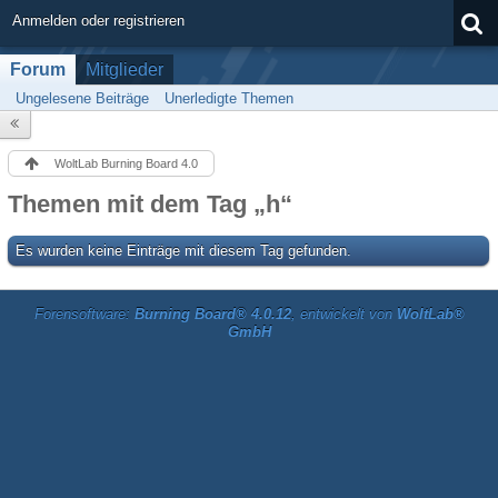
Anmelden oder registrieren
Forum
Mitglieder
Ungelesene Beiträge
Unerledigte Themen
WoltLab Burning Board 4.0
Themen mit dem Tag „h“
Es wurden keine Einträge mit diesem Tag gefunden.
Forensoftware:
Burning Board® 4.0.12
, entwickelt von
WoltLab®
GmbH