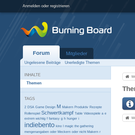
Anmelden oder registrieren
Forum
Mitglieder
Ungelesene Beiträge
Unerledigte Themen
INHALTE
Wo
Themen
The
TAGS
M
2
DSA
Game Design
Makern
Produktiv
Rezepte
Schwertkampf
Rollenspiel
Table
Videospiele
a
e
Wo
extrem wichtig
f
fantasy
g
h
hunger
i
indiebento
kino
l
magic the gathering
mengenangaben
oder Meckern
oder nicht Makern
r