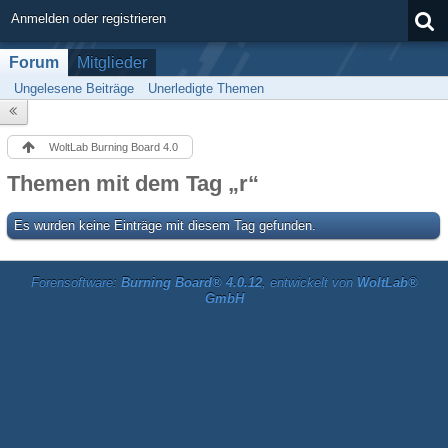
Anmelden oder registrieren
Forum
Mitglieder
Ungelesene Beiträge
Unerledigte Themen
WoltLab Burning Board 4.0
Themen mit dem Tag „r“
Es wurden keine Einträge mit diesem Tag gefunden.
Forensoftware:
Burning Board® 4.0.12
, entwickelt von
WoltLab®
GmbH