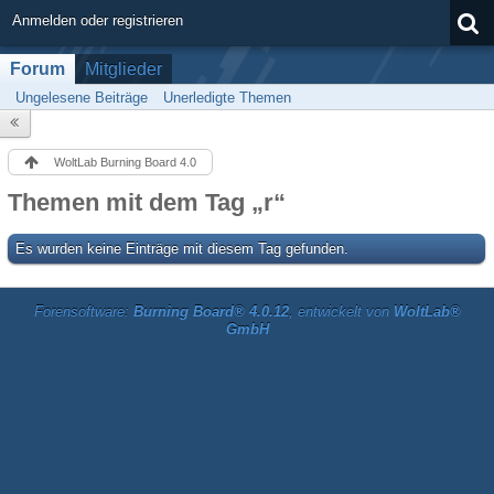
Anmelden oder registrieren
Forum
Mitglieder
Ungelesene Beiträge
Unerledigte Themen
WoltLab Burning Board 4.0
Themen mit dem Tag „r“
Es wurden keine Einträge mit diesem Tag gefunden.
Forensoftware:
Burning Board® 4.0.12
, entwickelt von
WoltLab®
GmbH