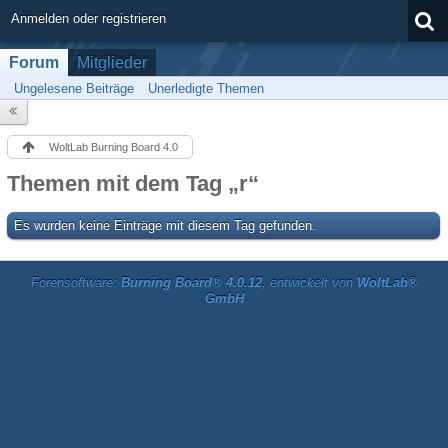
Anmelden oder registrieren
Forum
Mitglieder
Ungelesene Beiträge
Unerledigte Themen
WoltLab Burning Board 4.0
Themen mit dem Tag „r“
Es wurden keine Einträge mit diesem Tag gefunden.
Forensoftware:
Burning Board® 4.0.12
, entwickelt von
WoltLab®
GmbH