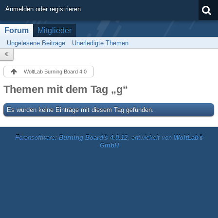
Anmelden oder registrieren
Forum
Mitglieder
Ungelesene Beiträge
Unerledigte Themen
WoltLab Burning Board 4.0
Themen mit dem Tag „g“
Es wurden keine Einträge mit diesem Tag gefunden.
Forensoftware:
Burning Board® 4.0.12
, entwickelt von
WoltLab®
GmbH