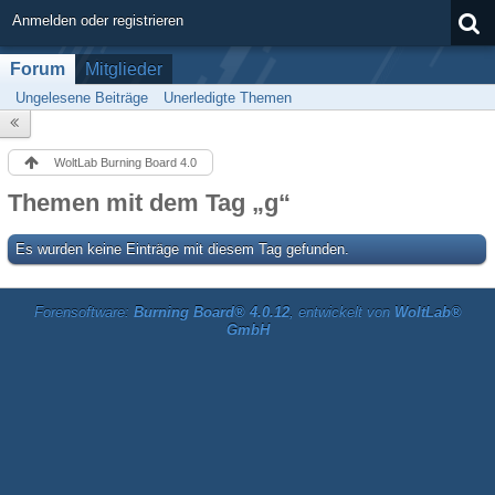
Anmelden oder registrieren
Forum
Mitglieder
Ungelesene Beiträge
Unerledigte Themen
WoltLab Burning Board 4.0
Themen mit dem Tag „g“
Es wurden keine Einträge mit diesem Tag gefunden.
Forensoftware:
Burning Board® 4.0.12
, entwickelt von
WoltLab®
GmbH