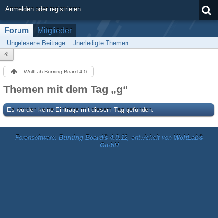
Anmelden oder registrieren
Forum
Mitglieder
Ungelesene Beiträge
Unerledigte Themen
WoltLab Burning Board 4.0
Themen mit dem Tag „g“
Es wurden keine Einträge mit diesem Tag gefunden.
Forensoftware:
Burning Board® 4.0.12
, entwickelt von
WoltLab®
GmbH