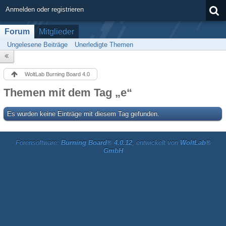
Anmelden oder registrieren
Forum
Mitglieder
Ungelesene Beiträge
Unerledigte Themen
WoltLab Burning Board 4.0
Themen mit dem Tag „e“
Es wurden keine Einträge mit diesem Tag gefunden.
Forensoftware:
Burning Board® 4.0.12
, entwickelt von
WoltLab®
GmbH