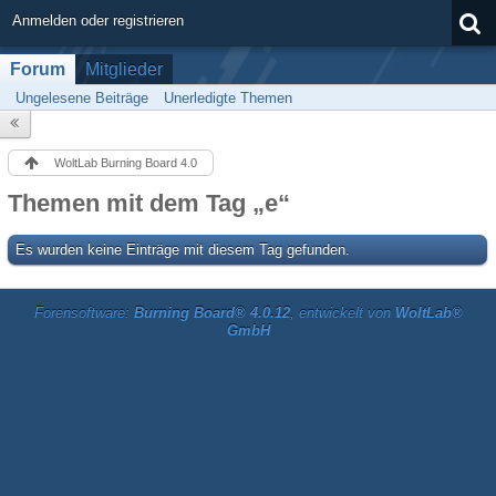
Anmelden oder registrieren
Forum
Mitglieder
Ungelesene Beiträge
Unerledigte Themen
WoltLab Burning Board 4.0
Themen mit dem Tag „e“
Es wurden keine Einträge mit diesem Tag gefunden.
Forensoftware:
Burning Board® 4.0.12
, entwickelt von
WoltLab®
GmbH