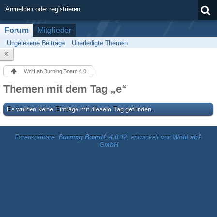
Anmelden oder registrieren
Forum
Mitglieder
Ungelesene Beiträge
Unerledigte Themen
WoltLab Burning Board 4.0
Themen mit dem Tag „e“
Es wurden keine Einträge mit diesem Tag gefunden.
Forensoftware:
Burning Board® 4.0.12
, entwickelt von
WoltLab®
GmbH