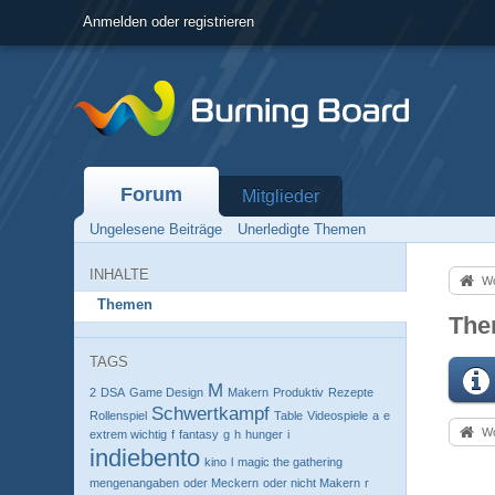
Anmelden oder registrieren
Forum
Mitglieder
Ungelesene Beiträge
Unerledigte Themen
INHALTE
Wo
Themen
The
TAGS
M
2
DSA
Game Design
Makern
Produktiv
Rezepte
Schwertkampf
Rollenspiel
Table
Videospiele
a
e
Wo
extrem wichtig
f
fantasy
g
h
hunger
i
indiebento
kino
l
magic the gathering
mengenangaben
oder Meckern
oder nicht Makern
r