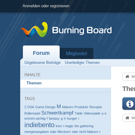
Anmelden oder registrieren
Forum
Mitglieder
Ungelesene Beiträge
Unerledigte Themen
INHALTE
Wo
Themen
The
TAGS
M
2
DSA
Game Design
Makern
Produktiv
Rezepte
Schwertkampf
Rollenspiel
Table
Videospiele
a
e
Wo
extrem wichtig
f
fantasy
g
h
hunger
i
indiebento
kino
l
magic the gathering
mengenangaben
oder Meckern
oder nicht Makern
r