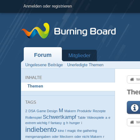
Anmelden oder registrieren
Forum
Mitglieder
Ungelesene Beiträge
Unerledigte Themen
INHALTE
Wo
Themen
The
TAGS
M
2
DSA
Game Design
Makern
Produktiv
Rezepte
Schwertkampf
Rollenspiel
Table
Videospiele
a
e
Wo
extrem wichtig
f
fantasy
g
h
hunger
i
indiebento
kino
l
magic the gathering
mengenangaben
oder Meckern
oder nicht Makern
r