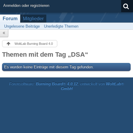
Anmelden oder registrieren
Forum
Mitglieder
Ungelesene Beiträge
Unerledigte Themen
WoltLab Burning Board 4.0
Themen mit dem Tag „DSA“
Es wurden keine Einträge mit diesem Tag gefunden.
Forensoftware:
Burning Board® 4.0.12
, entwickelt von
WoltLab®
GmbH