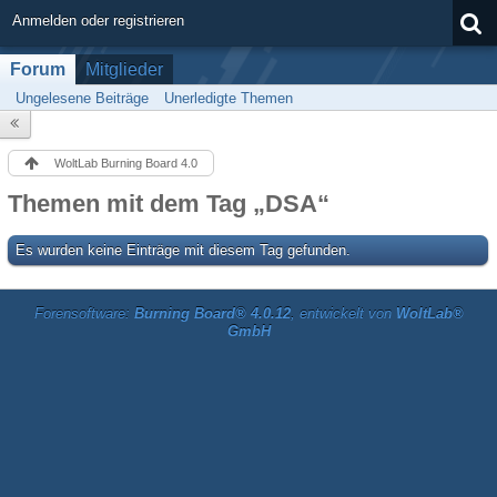
Anmelden oder registrieren
Forum
Mitglieder
Ungelesene Beiträge
Unerledigte Themen
WoltLab Burning Board 4.0
Themen mit dem Tag „DSA“
Es wurden keine Einträge mit diesem Tag gefunden.
Forensoftware:
Burning Board® 4.0.12
, entwickelt von
WoltLab®
GmbH