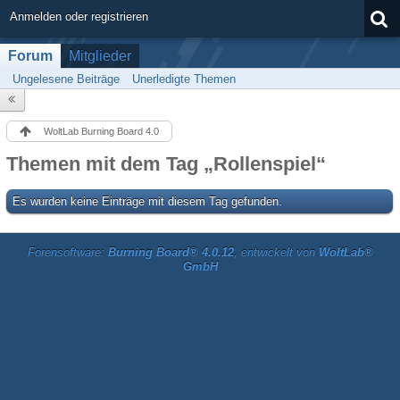
Anmelden oder registrieren
Forum
Mitglieder
Ungelesene Beiträge
Unerledigte Themen
WoltLab Burning Board 4.0
Themen mit dem Tag „Rollenspiel“
Es wurden keine Einträge mit diesem Tag gefunden.
Forensoftware:
Burning Board® 4.0.12
, entwickelt von
WoltLab®
GmbH