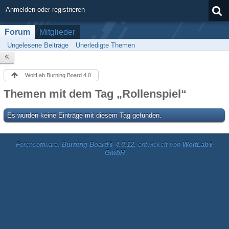
Anmelden oder registrieren
Forum
Mitglieder
Ungelesene Beiträge
Unerledigte Themen
WoltLab Burning Board 4.0
Themen mit dem Tag „Rollenspiel“
Es wurden keine Einträge mit diesem Tag gefunden.
Forensoftware:
Burning Board® 4.0.12
, entwickelt von
WoltLab®
GmbH