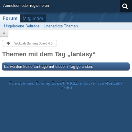
Anmelden oder registrieren
Forum
Mitglieder
Ungelesene Beiträge
Unerledigte Themen
WoltLab Burning Board 4.0
Themen mit dem Tag „fantasy“
Es wurden keine Einträge mit diesem Tag gefunden.
Forensoftware:
Burning Board® 4.0.12
, entwickelt von
WoltLab®
GmbH