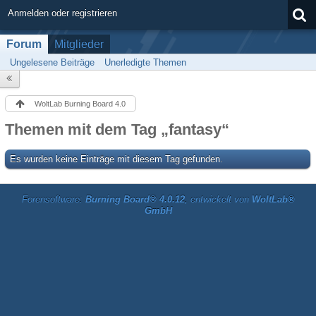
Anmelden oder registrieren
Forum
Mitglieder
Ungelesene Beiträge
Unerledigte Themen
WoltLab Burning Board 4.0
Themen mit dem Tag „fantasy“
Es wurden keine Einträge mit diesem Tag gefunden.
Forensoftware:
Burning Board® 4.0.12
, entwickelt von
WoltLab®
GmbH