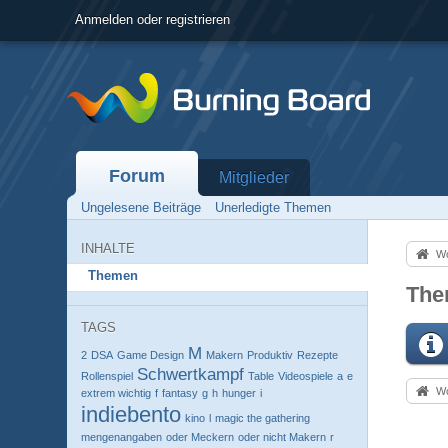
Anmelden oder registrieren
Forum
Mitglieder
Ungelesene Beiträge
Unerledigte Themen
INHALTE
Wo
Themen
The
TAGS
M
2
DSA
Game Design
Makern
Produktiv
Rezepte
Schwertkampf
Rollenspiel
Table
Videospiele
a
e
Wo
extrem wichtig
f
fantasy
g
h
hunger
i
indiebento
kino
l
magic the gathering
mengenangaben
oder Meckern
oder nicht Makern
r