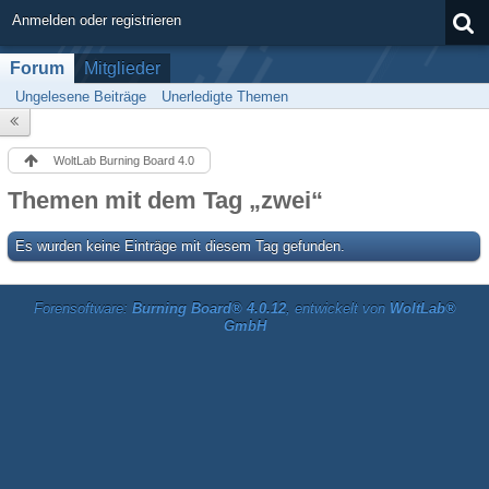
Anmelden oder registrieren
Forum
Mitglieder
Ungelesene Beiträge
Unerledigte Themen
WoltLab Burning Board 4.0
Themen mit dem Tag „zwei“
Es wurden keine Einträge mit diesem Tag gefunden.
Forensoftware:
Burning Board® 4.0.12
, entwickelt von
WoltLab®
GmbH