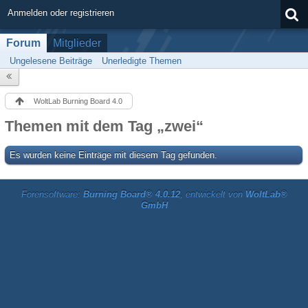
Anmelden oder registrieren
Forum
Mitglieder
Ungelesene Beiträge
Unerledigte Themen
WoltLab Burning Board 4.0
Themen mit dem Tag „zwei“
Es wurden keine Einträge mit diesem Tag gefunden.
Forensoftware:
Burning Board® 4.0.12
, entwickelt von
WoltLab®
GmbH