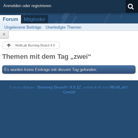
Anmelden oder registrieren
Forum
Mitglieder
Ungelesene Beiträge
Unerledigte Themen
WoltLab Burning Board 4.0
Themen mit dem Tag „zwei“
Es wurden keine Einträge mit diesem Tag gefunden.
Forensoftware:
Burning Board® 4.0.12
, entwickelt von
WoltLab®
GmbH