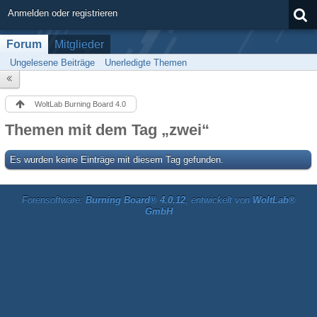
Anmelden oder registrieren
Forum
Mitglieder
Ungelesene Beiträge
Unerledigte Themen
WoltLab Burning Board 4.0
Themen mit dem Tag „zwei“
Es wurden keine Einträge mit diesem Tag gefunden.
Forensoftware:
Burning Board® 4.0.12
, entwickelt von
WoltLab®
GmbH