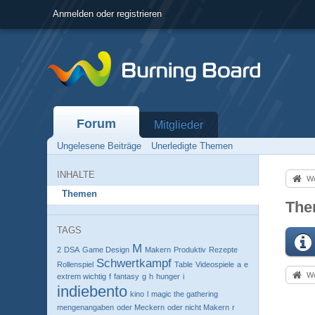
Anmelden oder registrieren
Forum
Mitglieder
Ungelesene Beiträge
Unerledigte Themen
INHALTE
Wo
Themen
The
TAGS
M
2
DSA
Game Design
Makern
Produktiv
Rezepte
Schwertkampf
Rollenspiel
Table
Videospiele
a
e
Wo
extrem wichtig
f
fantasy
g
h
hunger
i
indiebento
kino
l
magic the gathering
mengenangaben
oder Meckern
oder nicht Makern
r