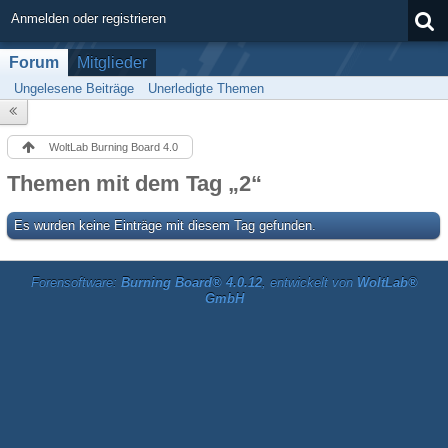
Anmelden oder registrieren
Forum
Mitglieder
Ungelesene Beiträge
Unerledigte Themen
WoltLab Burning Board 4.0
Themen mit dem Tag „2“
Es wurden keine Einträge mit diesem Tag gefunden.
Forensoftware:
Burning Board® 4.0.12
, entwickelt von
WoltLab®
GmbH