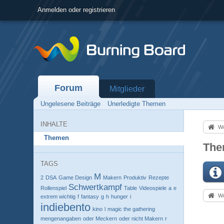
Anmelden oder registrieren
Forum
Mitglieder
Ungelesene Beiträge
Unerledigte Themen
INHALTE
Wo
Themen
The
TAGS
M
2
DSA
Game Design
Makern
Produktiv
Rezepte
Schwertkampf
Rollenspiel
Table
Videospiele
a
e
Wo
extrem wichtig
f
fantasy
g
h
hunger
i
indiebento
kino
l
magic the gathering
mengenangaben
oder Meckern
oder nicht Makern
r