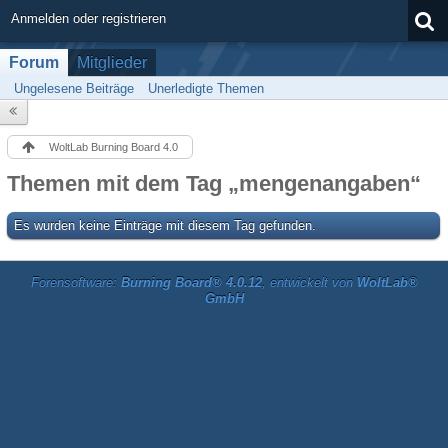
Anmelden oder registrieren
Forum
Mitglieder
Ungelesene Beiträge
Unerledigte Themen
WoltLab Burning Board 4.0
Themen mit dem Tag „mengenangaben“
Es wurden keine Einträge mit diesem Tag gefunden.
Forensoftware:
Burning Board® 4.0.12
, entwickelt von
WoltLab®
GmbH