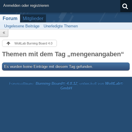
Anmelden oder registrieren
Forum
Mitglieder
Ungelesene Beiträge
Unerledigte Themen
WoltLab Burning Board 4.0
Themen mit dem Tag „mengenangaben“
Es wurden keine Einträge mit diesem Tag gefunden.
Forensoftware:
Burning Board® 4.0.12
, entwickelt von
WoltLab®
GmbH