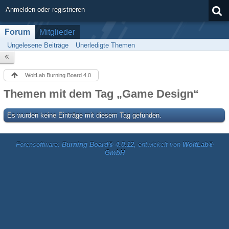
Anmelden oder registrieren
Forum
Mitglieder
Ungelesene Beiträge
Unerledigte Themen
WoltLab Burning Board 4.0
Themen mit dem Tag „Game Design“
Es wurden keine Einträge mit diesem Tag gefunden.
Forensoftware:
Burning Board® 4.0.12
, entwickelt von
WoltLab®
GmbH