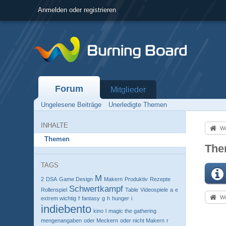
Anmelden oder registrieren
Forum
Mitglieder
Ungelesene Beiträge
Unerledigte Themen
INHALTE
Wo
Themen
The
TAGS
M
2
DSA
Game Design
Makern
Produktiv
Rezepte
Schwertkampf
Rollenspiel
Table
Videospiele
a
e
Wo
extrem wichtig
f
fantasy
g
h
hunger
i
indiebento
kino
l
magic the gathering
mengenangaben
oder Meckern
oder nicht Makern
r