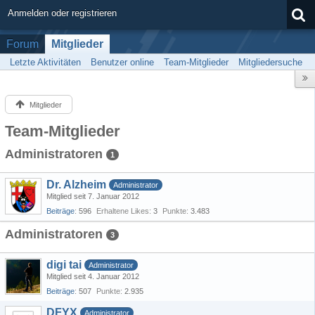
Anmelden oder registrieren
Forum
Mitglieder
Letzte Aktivitäten
Benutzer online
Team-Mitglieder
Mitgliedersuche
Mitglieder
Team-Mitglieder
Administratoren
1
Dr. Alzheim
Administrator
Mitglied seit 7. Januar 2012
Beiträge
596
Erhaltene Likes
3
Punkte
3.483
Administratoren
3
digi tai
Administrator
Mitglied seit 4. Januar 2012
Beiträge
507
Punkte
2.935
DFYX
Administrator