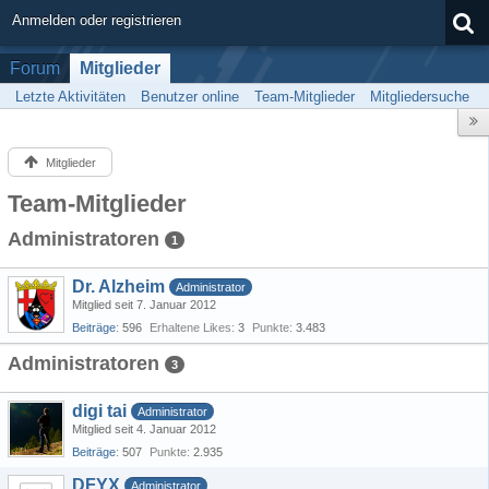
Anmelden oder registrieren
Forum
Mitglieder
Letzte Aktivitäten
Benutzer online
Team-Mitglieder
Mitgliedersuche
Mitglieder
Team-Mitglieder
Administratoren
1
Dr. Alzheim
Administrator
Mitglied seit 7. Januar 2012
Beiträge
596
Erhaltene Likes
3
Punkte
3.483
Administratoren
3
digi tai
Administrator
Mitglied seit 4. Januar 2012
Beiträge
507
Punkte
2.935
DFYX
Administrator