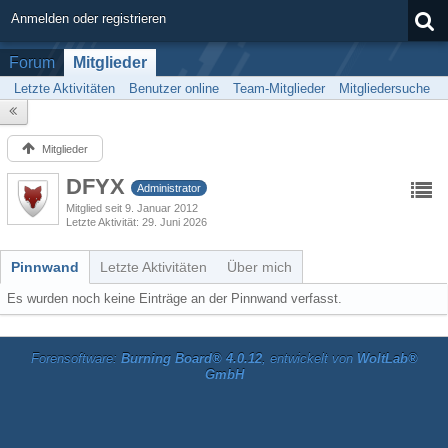
Anmelden oder registrieren
Forum
Mitglieder
Letzte Aktivitäten
Benutzer online
Team-Mitglieder
Mitgliedersuche
Mitglieder
DFYX
Administrator
Mitglied seit 9. Januar 2012
Letzte Aktivität
29. Juni 2026
Pinnwand
Letzte Aktivitäten
Über mich
Es wurden noch keine Einträge an der Pinnwand verfasst.
Forensoftware:
Burning Board® 4.0.12
, entwickelt von
WoltLab®
GmbH