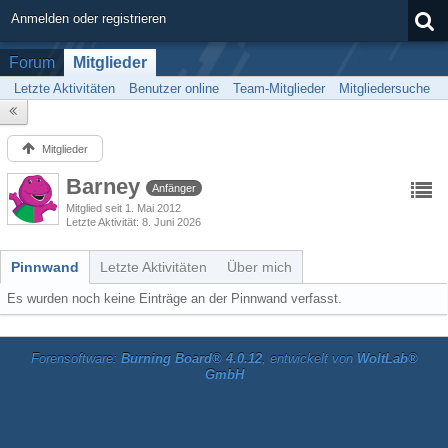
Anmelden oder registrieren
Forum
Mitglieder
Letzte Aktivitäten
Benutzer online
Team-Mitglieder
Mitgliedersuche
Mitglieder
Barney
Anfänger
Mitglied seit 1. Mai 2012
Letzte Aktivität
8. Juni 2026
Pinnwand
Letzte Aktivitäten
Über mich
Es wurden noch keine Einträge an der Pinnwand verfasst.
Forensoftware:
Burning Board® 4.0.12
, entwickelt von
WoltLab®
GmbH