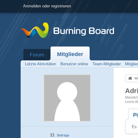
Anmelden oder registrieren
Mitglieder
Forum
Letzte Aktivitäten
Benutzer online
Team-Mitglieder
Mitgli
Wo
Adr
Männlic
Letzte Ak
P
Es 
21
Beiträge