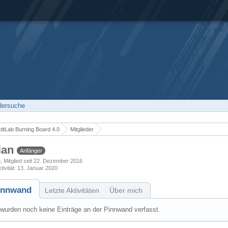
edersuche
ltLab Burning Board 4.0
Mitglieder
ian
Anfänger
h
Mitglied seit 22. Dezember 2016
tivität
13. Januar 2020
innwand
Letzte Aktivitäten
Über mich
wurden noch keine Einträge an der Pinnwand verfasst.