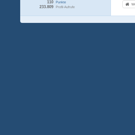
110
Punkte
Wo
233.809
Profil-Aufrufe