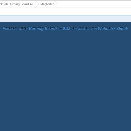
ltLab Burning Board 4.0
Mitglieder
Forensoftware:
Burning Board® 4.0.12
, entwickelt von
WoltLab® GmbH