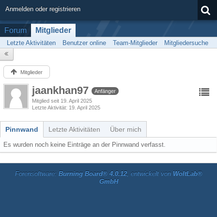
Anmelden oder registrieren
Forum
Mitglieder
Letzte Aktivitäten
Benutzer online
Team-Mitglieder
Mitgliedersuche
Mitglieder
jaankhan97
Anfänger
Mitglied seit 19. April 2025
Letzte Aktivität
19. April 2025
Pinnwand
Letzte Aktivitäten
Über mich
Es wurden noch keine Einträge an der Pinnwand verfasst.
Forensoftware:
Burning Board® 4.0.12
, entwickelt von
WoltLab®
GmbH