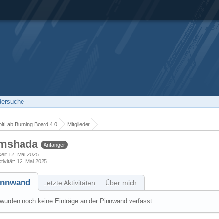
edersuche
ltLab Burning Board 4.0
Mitglieder
mshada
Anfänger
 seit 12. Mai 2025
tivität
12. Mai 2025
innwand
Letzte Aktivitäten
Über mich
wurden noch keine Einträge an der Pinnwand verfasst.