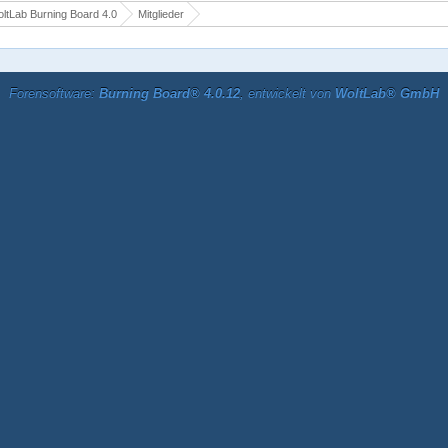
ltLab Burning Board 4.0
Mitglieder
Forensoftware:
Burning Board® 4.0.12
, entwickelt von
WoltLab® GmbH