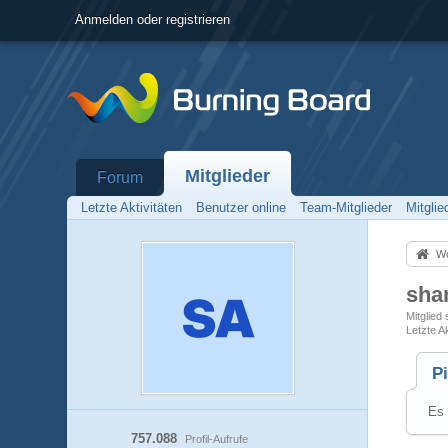
Anmelden oder registrieren
Mitglieder
Forum
Letzte Aktivitäten
Benutzer online
Team-Mitglieder
Mitgli
Wo
sha
Mitglied
Letzte Ak
P
Es 
757.088
Profil-Aufrufe