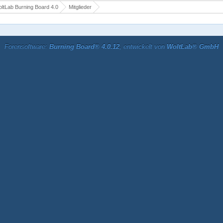
ltLab Burning Board 4.0
Mitglieder
Forensoftware:
Burning Board® 4.0.12
, entwickelt von
WoltLab® GmbH