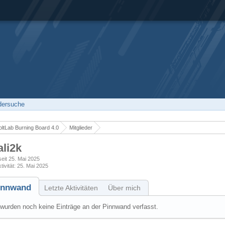
edersuche
ltLab Burning Board 4.0
Mitglieder
ali2k
 seit 25. Mai 2025
tivität
25. Mai 2025
innwand
Letzte Aktivitäten
Über mich
wurden noch keine Einträge an der Pinnwand verfasst.