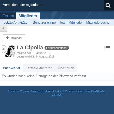
Anmelden oder registrieren
Forum
Mitglieder
Letzte Aktivitäten
Benutzer online
Team-Mitglieder
Mitgliedersuche
Mitglieder
La Cipolla
Fortgeschrittener
Mitglied seit 8. Januar 2012
Letzte Aktivität
8. August 2019
Pinnwand
Letzte Aktivitäten
Über mich
Es wurden noch keine Einträge an der Pinnwand verfasst.
Forensoftware:
Burning Board® 4.0.12
, entwickelt von
WoltLab®
GmbH