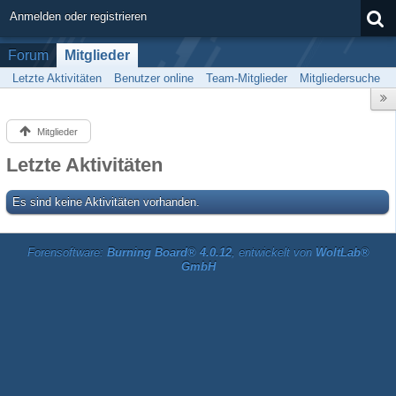
Anmelden oder registrieren
Forum
Mitglieder
Letzte Aktivitäten
Benutzer online
Team-Mitglieder
Mitgliedersuche
Mitglieder
Letzte Aktivitäten
Es sind keine Aktivitäten vorhanden.
Forensoftware:
Burning Board® 4.0.12
, entwickelt von
WoltLab®
GmbH