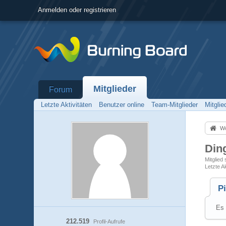
Anmelden oder registrieren
Mitglieder
Forum
Letzte Aktivitäten
Benutzer online
Team-Mitglieder
Mitgli
Wo
Din
Mitglied 
Letzte Ak
P
Es 
212.519
Profil-Aufrufe