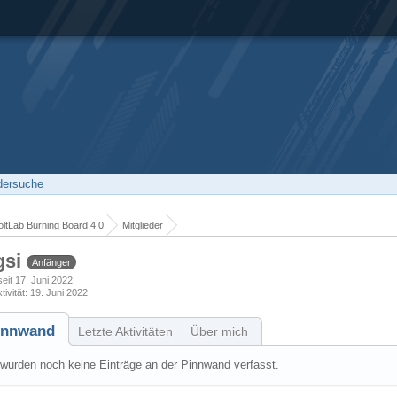
edersuche
ltLab Burning Board 4.0
Mitglieder
gsi
Anfänger
seit 17. Juni 2022
tivität
19. Juni 2022
innwand
Letzte Aktivitäten
Über mich
wurden noch keine Einträge an der Pinnwand verfasst.