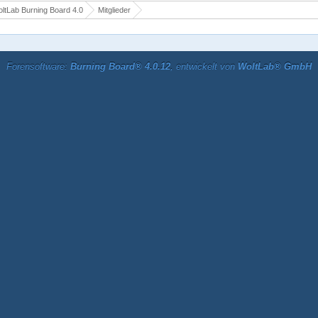
ltLab Burning Board 4.0
Mitglieder
Forensoftware:
Burning Board® 4.0.12
, entwickelt von
WoltLab® GmbH