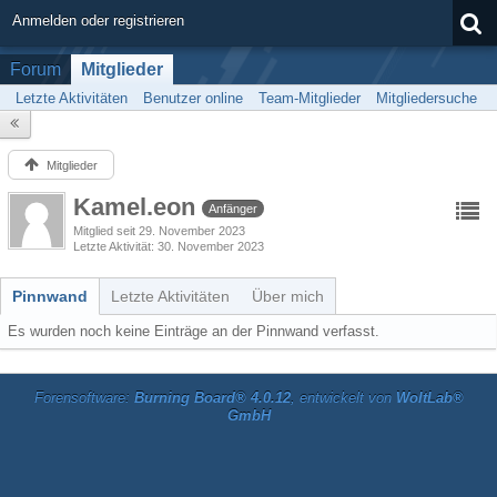
Anmelden oder registrieren
Forum
Mitglieder
Letzte Aktivitäten
Benutzer online
Team-Mitglieder
Mitgliedersuche
Mitglieder
Kamel.eon
Anfänger
Mitglied seit 29. November 2023
Letzte Aktivität
30. November 2023
Pinnwand
Letzte Aktivitäten
Über mich
Es wurden noch keine Einträge an der Pinnwand verfasst.
Forensoftware:
Burning Board® 4.0.12
, entwickelt von
WoltLab®
GmbH