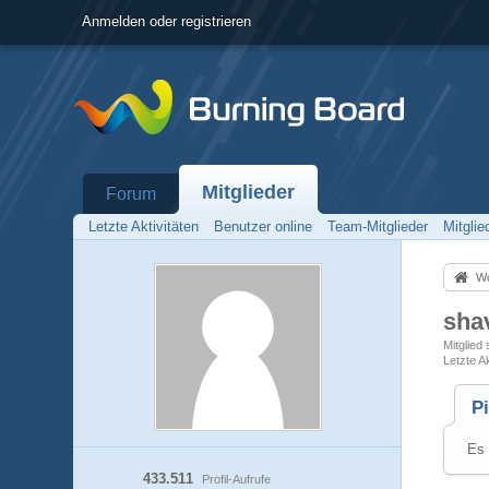
Anmelden oder registrieren
Mitglieder
Forum
Letzte Aktivitäten
Benutzer online
Team-Mitglieder
Mitgli
Wo
sha
Mitglied 
Letzte Ak
P
Es 
433.511
Profil-Aufrufe