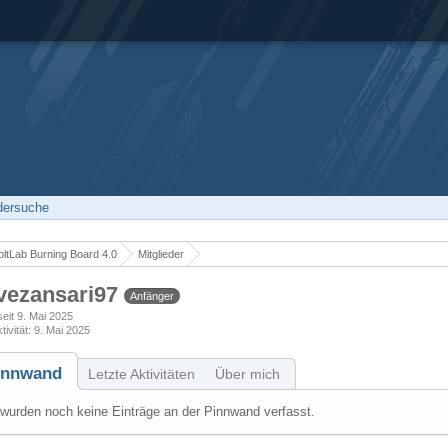
edersuche
ltLab Burning Board 4.0
Mitglieder
vezansari97
Anfänger
seit 9. Mai 2025
tivität
9. Mai 2025
innwand
Letzte Aktivitäten
Über mich
wurden noch keine Einträge an der Pinnwand verfasst.