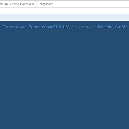
ltLab Burning Board 4.0
Mitglieder
Forensoftware:
Burning Board® 4.0.12
, entwickelt von
WoltLab® GmbH