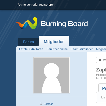
Anmelden oder registrieren
Mitglieder
Forum
Letzte Aktivitäten
Benutzer online
Team-Mitglieder
Mitgli
Wo
Zap
Mitglied 
Letzte Ak
P
Es 
1
Beiträge