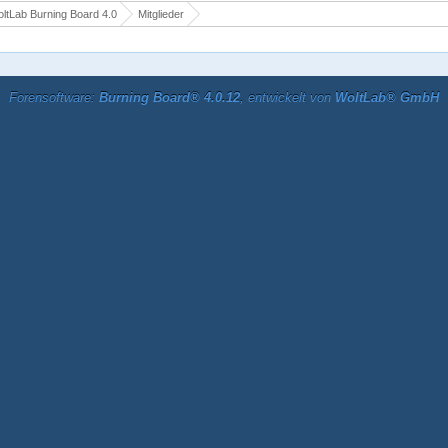
ltLab Burning Board 4.0
Mitglieder
Forensoftware:
Burning Board® 4.0.12
, entwickelt von
WoltLab® GmbH