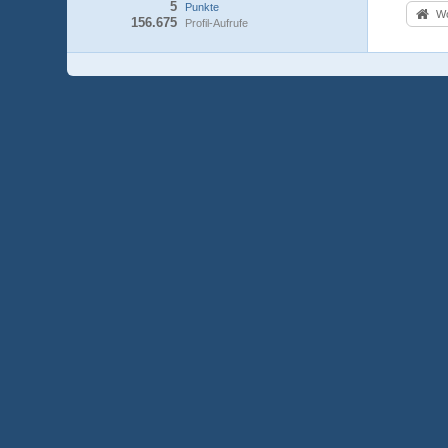
5
Punkte
Wo
156.675
Profil-Aufrufe