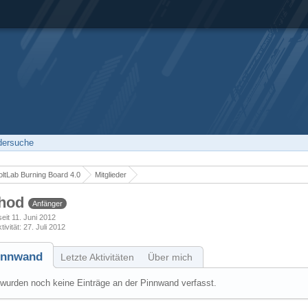
edersuche
ltLab Burning Board 4.0
Mitglieder
hod
Anfänger
seit 11. Juni 2012
tivität
27. Juli 2012
innwand
Letzte Aktivitäten
Über mich
wurden noch keine Einträge an der Pinnwand verfasst.